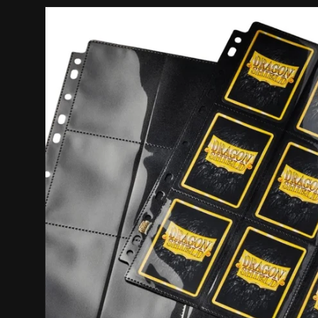
Siirry
tuotetietoihin