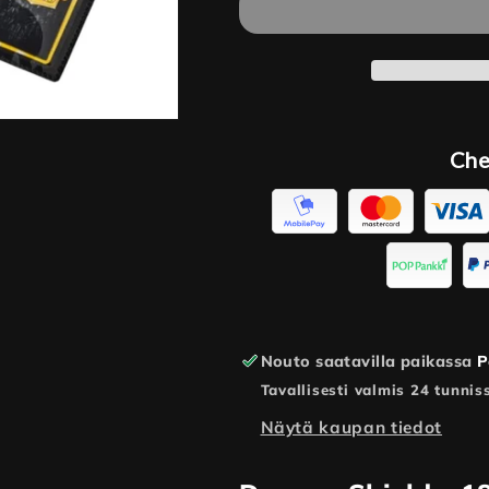
Pocket
Pocket
Clear
Clear
-
-
Sideloader
Sideloader
Page
Page
(1
(1
Che
Page)
Page)
määrää
määrää
Nouto saatavilla paikassa
P
Tavallisesti valmis 24 tunnis
Näytä kaupan tiedot