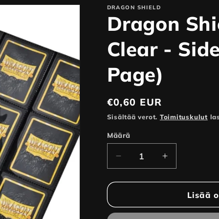
DRAGON SHIELD
Dragon Shi
Clear - Sid
Page)
Normaalihinta
€0,60 EUR
Sisältää verot.
Toimituskulut
las
Määrä
Vähennä
Lisää
tuotteen
tuotteen
Dragon
Dragon
Shield
Shield
Lisää o
-
-
18-
18-