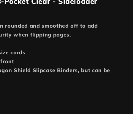
-Pocket Clear - Sideloader
n rounded and smoothed off to add
urity when flipping pages.
ize cards
 front
agon Shield Slipcase Binders, but can be