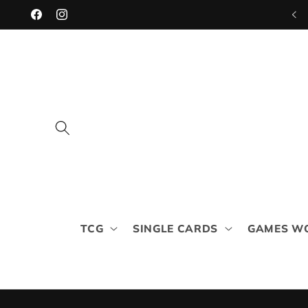
Ohita ja
Helsingintie 1 , Salo
siirry
Facebook
Instagram
sisältöön
TCG
SINGLE CARDS
GAMES W