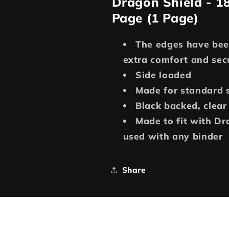
Dragon Shield - 18
Page (1 Page)
The edges have bee
extra comfort and sec
Side loaded
Made for standard s
Black backed, clear
Made to fit with Dr
used with any binder
Share