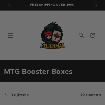
Ohita ja
Helsingintie 1 , Salo
siirry
sisältöön
Ostoskori
K
MTG Booster Boxes
o
k
Lajittele
12 tuotetta
o