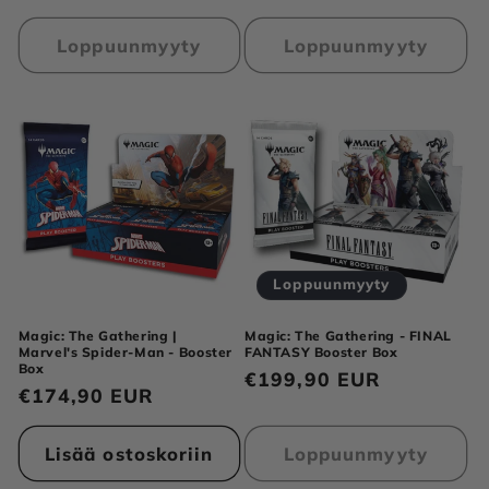
Loppuunmyyty
Loppuunmyyty
Loppuunmyyty
Magic: The Gathering |
Magic: The Gathering - FINAL
Marvel's Spider-Man - Booster
FANTASY Booster Box
Box
Normaalihinta
€199,90 EUR
Normaalihinta
€174,90 EUR
Lisää ostoskoriin
Loppuunmyyty